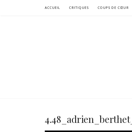
Aller
ACCUEIL
CRITIQUES
COUPS DE CŒUR
au
contenu
4.48_adrien_berthet