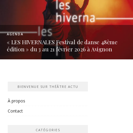
COUPS DE CŒUR
[Avignon IN] « GAHUGU GATO (PETIT PAYS) 
oeuvre des porteurs de l’Histoire du génoc
rwandais, des voix engagées pour le vivre
ensemble
BIENVENUE SUR THÉÂTRE ACTU
À propos
Contact
CATÉGORIES