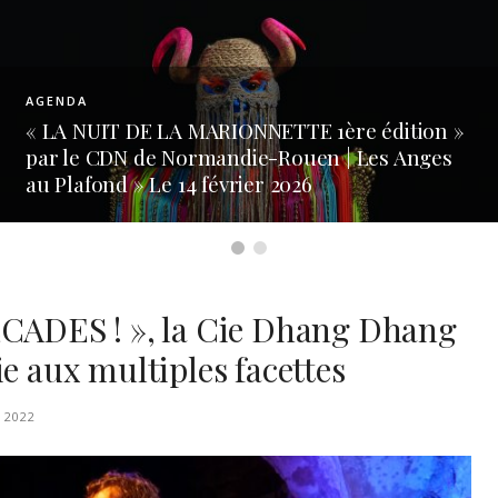
n »
AGENDA
s
« LES HIVERNALES Festival de danse 48ème
édition » du 3 au 21 février 2026 à Avignon
ADES ! », la Cie Dhang Dhang
ie aux multiples facettes
 2022