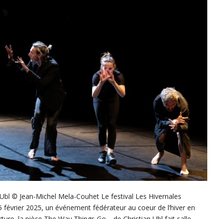
Ubl © Jean-Michel Mela-Couhet Le festival Les Hivernales
 février 2025, un événement fédérateur au coeur de l’hiver en
ture, la pièce The Way Things Go… de Christian Ubl fait salle