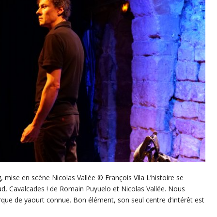
mise en scène Nicolas Vallée © François Vila L’histoire se
aud, Cavalcades ! de Romain Puyuelo et Nicolas Vallée. Nous
ue de yaourt connue. Bon élément, son seul centre d’intérêt est