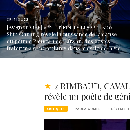
AGENDA
e
« LA NUIT DE LA MARIONNETTE 1ère éditio
par le CDN de Normandie-Rouen | Les Ange
vie
au Plafond » Le 14 février 2026
« RIMBAUD, CAVALC
révèle un poète de gén
PAULA GOMES
9 DÉCEMBRE
CRITIQUES