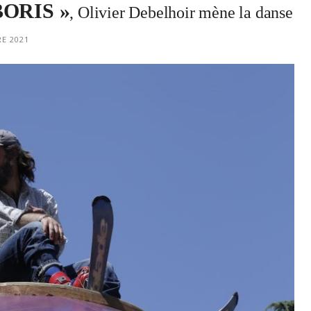
BORIS »
, Olivier Debelhoir mène la danse
E 2021