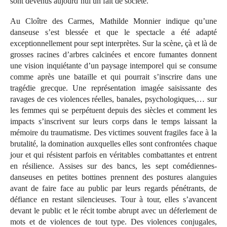
sont devenus aujourd’hui un fait de société.
Au Cloître des Carmes, Mathilde Monnier indique qu’une
danseuse s’est blessée et que le spectacle a été adapté
exceptionnellement pour sept interprètes. Sur la scène, çà et là de
grosses racines d’arbres calcinées et encore fumantes donnent
une vision inquiétante d’un paysage intemporel qui se consume
comme après une bataille et qui pourrait s’inscrire dans une
tragédie grecque. Une représentation imagée saisissante des
ravages de ces violences réelles, banales, psychologiques,… sur
les femmes qui se perpétuent depuis des siècles et comment les
impacts s’inscrivent sur leurs corps dans le temps laissant la
mémoire du traumatisme. Des victimes souvent fragiles face à la
brutalité, la domination auxquelles elles sont confrontées chaque
jour et qui résistent parfois en véritables combattantes et entrent
en résilience. Assises sur des bancs, les sept comédiennes-
danseuses en petites bottines prennent des postures alanguies
avant de faire face au public par leurs regards pénétrants, de
défiance en restant silencieuses. Tour à tour, elles s’avancent
devant le public et le récit tombe abrupt avec un déferlement de
mots et de violences de tout type. Des violences conjugales,