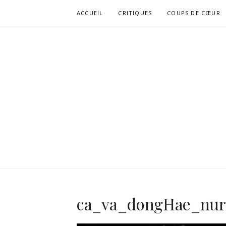
Aller
ACCUEIL
CRITIQUES
COUPS DE CŒUR
au
contenu
ca_va_dongHae_nur