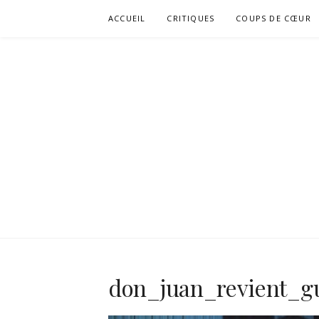
Aller
ACCUEIL
CRITIQUES
COUPS DE CŒUR
au
contenu
don_juan_revient_g