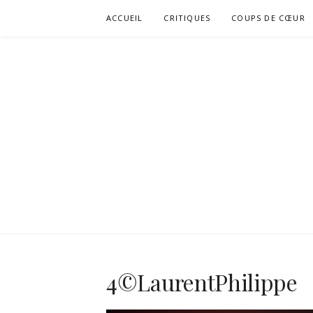
Aller
ACCUEIL
CRITIQUES
COUPS DE CŒUR
au
contenu
4©LaurentPhilippe