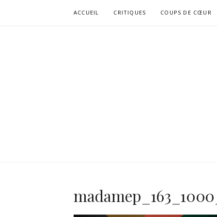
Aller
ACCUEIL
CRITIQUES
COUPS DE CŒUR
au
contenu
madamep_163_1000