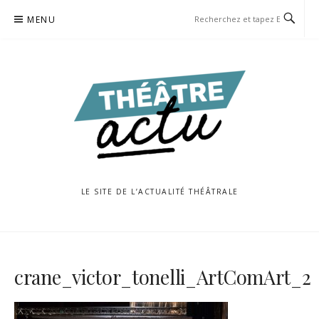
Aller
MENU
au
contenu
LE SITE DE L’ACTUALITÉ THÉÂTRALE
crane_victor_tonelli_ArtComArt_2