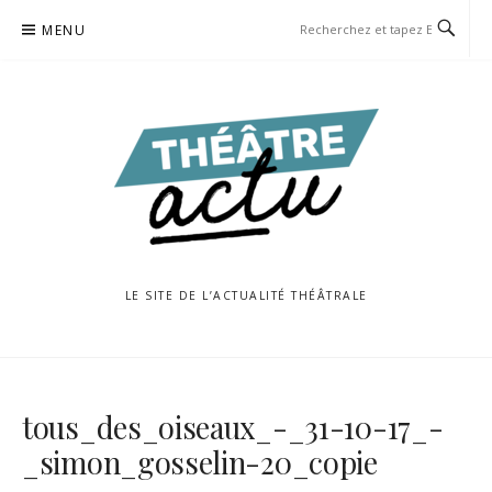
Aller
MENU
au
contenu
LE SITE DE L’ACTUALITÉ THÉÂTRALE
tous_des_oiseaux_-_31-10-17_-
_simon_gosselin-20_copie