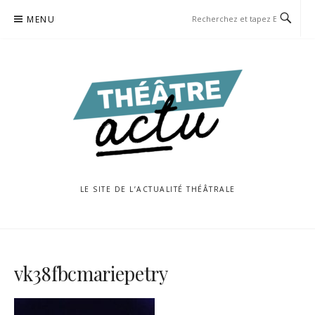
Aller
MENU
au
contenu
LE SITE DE L’ACTUALITÉ THÉÂTRALE
vk38fbcmariepetry