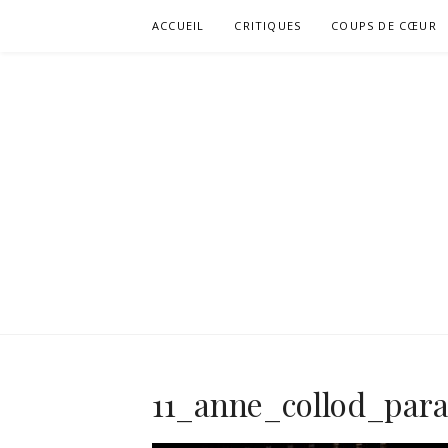
Aller
ACCUEIL
CRITIQUES
COUPS DE CŒUR
au
contenu
11_anne_collod_par