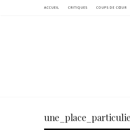
Aller
ACCUEIL
CRITIQUES
COUPS DE CŒUR
au
contenu
une_place_particuli