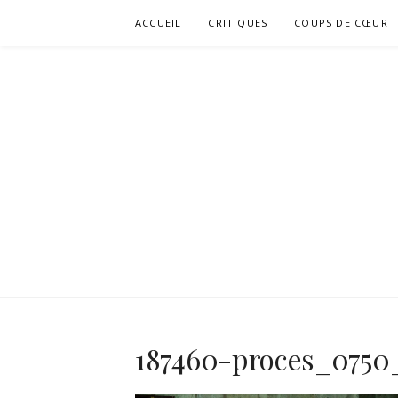
Aller
ACCUEIL
CRITIQUES
COUPS DE CŒUR
au
contenu
187460-proces_075