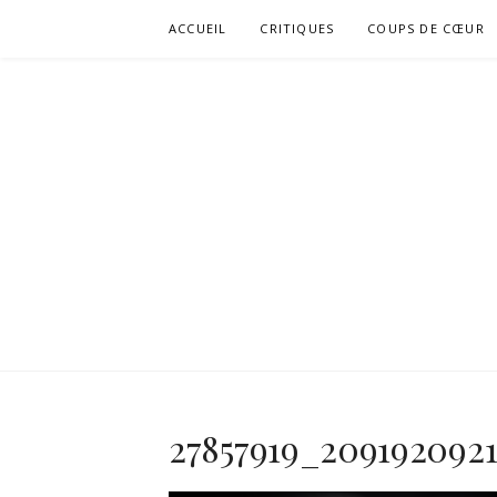
Aller
ACCUEIL
CRITIQUES
COUPS DE CŒUR
au
contenu
27857919_209192092