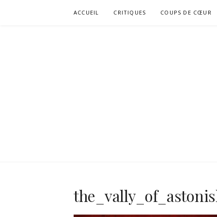
Aller
ACCUEIL
CRITIQUES
COUPS DE CŒUR
au
contenu
the_vally_of_astoni