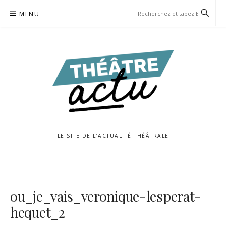
Aller
MENU
au
contenu
LE SITE DE L’ACTUALITÉ THÉÂTRALE
ou_je_vais_veronique-lesperat-
hequet_2