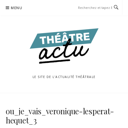
Aller
MENU
au
contenu
LE SITE DE L’ACTUALITÉ THÉÂTRALE
ou_je_vais_veronique-lesperat-
hequet_3