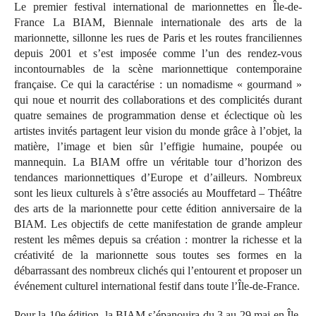
Le premier festival international de marionnettes en Île-de-
France La BIAM, Biennale internationale des arts de la
marionnette, sillonne les rues de Paris et les routes franciliennes
depuis 2001 et s’est imposée comme l’un des rendez-vous
incontournables de la scène marionnettique contemporaine
française. Ce qui la caractérise : un nomadisme « gourmand »
qui noue et nourrit des collaborations et des complicités durant
quatre semaines de programmation dense et éclectique où les
artistes invités partagent leur vision du monde grâce à l’objet, la
matière, l’image et bien sûr l’effigie humaine, poupée ou
mannequin. La BIAM offre un véritable tour d’horizon des
tendances marionnettiques d’Europe et d’ailleurs. Nombreux
sont les lieux culturels à s’être associés au Mouffetard – Théâtre
des arts de la marionnette pour cette édition anniversaire de la
BIAM. Les objectifs de cette manifestation de grande ampleur
restent les mêmes depuis sa création : montrer la richesse et la
créativité de la marionnette sous toutes ses formes en la
débarrassant des nombreux clichés qui l’entourent et proposer un
événement culturel international festif dans toute l’Île-de-France.
Pour la 10e édition, la BIAM s’épanouira du 3 au 29 mai en Île-