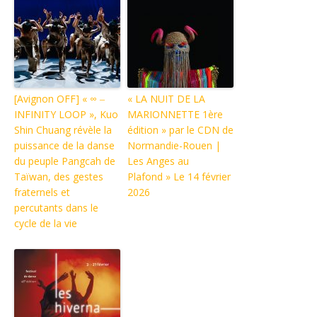
[Avignon OFF] « ∞ ‒
« LA NUIT DE LA
INFINITY LOOP », Kuo
MARIONNETTE 1ère
Shin Chuang révèle la
édition » par le CDN de
puissance de la danse
Normandie-Rouen |
du peuple Pangcah de
Les Anges au
Taïwan, des gestes
Plafond » Le 14 février
fraternels et
2026
percutants dans le
cycle de la vie