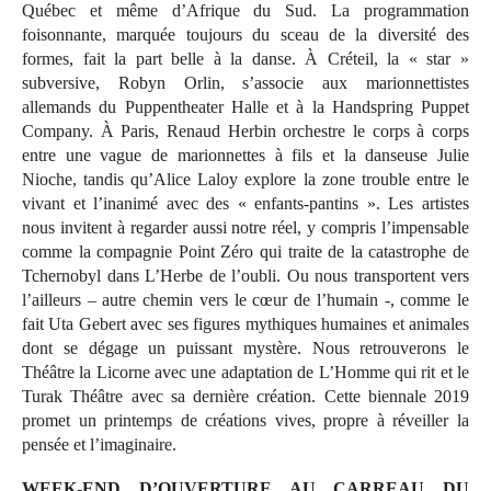
Québec et même d’Afrique du Sud. La programmation
foisonnante, marquée toujours du sceau de la diversité des
formes, fait la part belle à la danse. À Créteil, la « star »
subversive, Robyn Orlin, s’associe aux marionnettistes
allemands du Puppentheater Halle et à la Handspring Puppet
Company. À Paris, Renaud Herbin orchestre le corps à corps
entre une vague de marionnettes à fils et la danseuse Julie
Nioche, tandis qu’Alice Laloy explore la zone trouble entre le
vivant et l’inanimé avec des « enfants-pantins ». Les artistes
nous invitent à regarder aussi notre réel, y compris l’impensable
comme la compagnie Point Zéro qui traite de la catastrophe de
Tchernobyl dans L’Herbe de l’oubli. Ou nous transportent vers
l’ailleurs – autre chemin vers le cœur de l’humain -, comme le
fait Uta Gebert avec ses figures mythiques humaines et animales
dont se dégage un puissant mystère. Nous retrouverons le
Théâtre la Licorne avec une adaptation de L’Homme qui rit et le
Turak Théâtre avec sa dernière création. Cette biennale 2019
promet un printemps de créations vives, propre à réveiller la
pensée et l’imaginaire.
WEEK-END D’OUVERTURE AU CARREAU DU