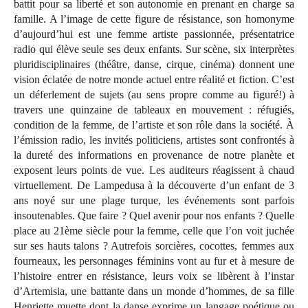
battit pour sa liberté et son autonomie en prenant en charge sa
famille. A l’image de cette figure de résistance, son homonyme
d’aujourd’hui est une femme artiste passionnée, présentatrice
radio qui élève seule ses deux enfants. Sur scène, six interprètes
pluridisciplinaires (théâtre, danse, cirque, cinéma) donnent une
vision éclatée de notre monde actuel entre réalité et fiction. C’est
un déferlement de sujets (au sens propre comme au figuré!) à
travers une quinzaine de tableaux en mouvement : réfugiés,
condition de la femme, de l’artiste et son rôle dans la société. À
l’émission radio, les invités politiciens, artistes sont confrontés à
la dureté des informations en provenance de notre planète et
exposent leurs points de vue. Les auditeurs réagissent à chaud
virtuellement. De Lampedusa à la découverte d’un enfant de 3
ans noyé sur une plage turque, les événements sont parfois
insoutenables. Que faire ? Quel avenir pour nos enfants ? Quelle
place au 21ème siècle pour la femme, celle que l’on voit juchée
sur ses hauts talons ? Autrefois sorcières, cocottes, femmes aux
fourneaux, les personnages féminins vont au fur et à mesure de
l’histoire entrer en résistance, leurs voix se libèrent à l’instar
d’Artemisia, une battante dans un monde d’hommes, de sa fille
Henriette muette dont la danse exprime un langage poétique ou