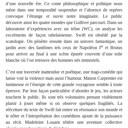
d’une nouvelle ère. Ce conte philosophique et politique nous
mène dans une temporalité suspendue et l’absence de repères
convoque l’étrange et ouvre notre imaginaire. Le public
découvre ainsi les quatre mondes que Gulliver parcourt. Dans un
laboratoire d’expériences avec un trône (WC), on analyse les
excréments de façon rabelaisienne. Swift est obsédé par la
scatologie. On pénètre ensuite dans un univers fantastique, un
er
jardin avec des fantômes tels ceux de Napoléon I
et Brutus
pour arriver au final à une scène épurée couverte d’une toile
blanche où l’on retrouve des hommes nés immortels.
C’est une traversée inattendue et poétique, une tragi-comédie qui
laisse voir la violence mais aussi l’humour. Manon Carpentier est
lumineuse et l’énergie de cette grande voyageuse semble à toute
épreuve. Par leur façon particulière d’aborder le jeu, les acteurs
touchent le public. Ils sont très volontaires prenant visiblement
plaisir à jouer même si on observe quelques fragilités. La
réécriture du texte de Swift fait entrer en résonance son monde et
le nôtre et l’interprétation des comédiens ajoute de la puissance
au récit. Madeleine Louarn réitère une aventure collective