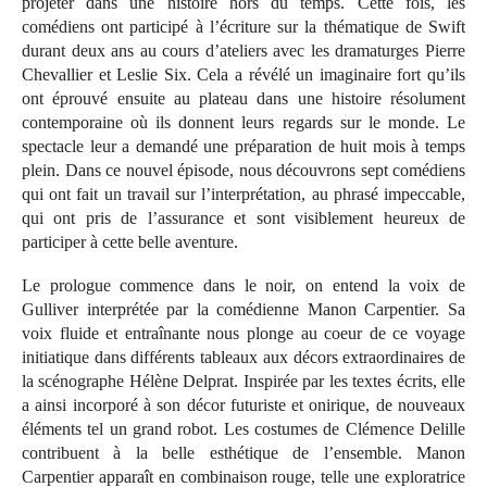
projeter dans une histoire hors du temps. Cette fois, les
comédiens ont participé à l’écriture sur la thématique de Swift
durant deux ans au cours d’ateliers avec les dramaturges Pierre
Chevallier et Leslie Six. Cela a révélé un imaginaire fort qu’ils
ont éprouvé ensuite au plateau dans une histoire résolument
contemporaine où ils donnent leurs regards sur le monde. Le
spectacle leur a demandé une préparation de huit mois à temps
plein. Dans ce nouvel épisode, nous découvrons sept comédiens
qui ont fait un travail sur l’interprétation, au phrasé impeccable,
qui ont pris de l’assurance et sont visiblement heureux de
participer à cette belle aventure.
Le prologue commence dans le noir, on entend la voix de
Gulliver interprétée par la comédienne Manon Carpentier. Sa
voix fluide et entraînante nous plonge au coeur de ce voyage
initiatique dans différents tableaux aux décors extraordinaires de
la scénographe Hélène Delprat. Inspirée par les textes écrits, elle
a ainsi incorporé à son décor futuriste et onirique, de nouveaux
éléments tel un grand robot. Les costumes de Clémence Delille
contribuent à la belle esthétique de l’ensemble. Manon
Carpentier apparaît en combinaison rouge, telle une exploratrice