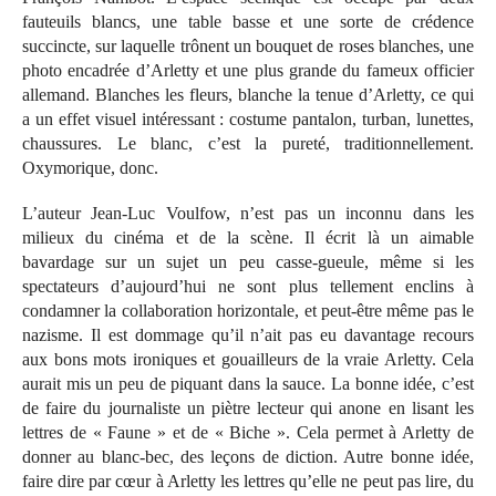
fauteuils blancs, une table basse et une sorte de crédence
succincte, sur laquelle trônent un bouquet de roses blanches, une
photo encadrée d’Arletty et une plus grande du fameux officier
allemand. Blanches les fleurs, blanche la tenue d’Arletty, ce qui
a un effet visuel intéressant : costume pantalon, turban, lunettes,
chaussures. Le blanc, c’est la pureté, traditionnellement.
Oxymorique, donc.
L’auteur Jean-Luc Voulfow, n’est pas un inconnu dans les
milieux du cinéma et de la scène. Il écrit là un aimable
bavardage sur un sujet un peu casse-gueule, même si les
spectateurs d’aujourd’hui ne sont plus tellement enclins à
condamner la collaboration horizontale, et peut-être même pas le
nazisme. Il est dommage qu’il n’ait pas eu davantage recours
aux bons mots ironiques et gouailleurs de la vraie Arletty. Cela
aurait mis un peu de piquant dans la sauce. La bonne idée, c’est
de faire du journaliste un piètre lecteur qui anone en lisant les
lettres de « Faune » et de « Biche ». Cela permet à Arletty de
donner au blanc-bec, des leçons de diction. Autre bonne idée,
faire dire par cœur à Arletty les lettres qu’elle ne peut pas lire, du