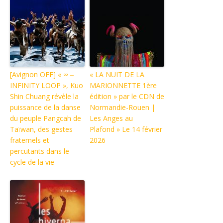
[Avignon OFF] « ∞ ‒
« LA NUIT DE LA
INFINITY LOOP », Kuo
MARIONNETTE 1ère
Shin Chuang révèle la
édition » par le CDN de
puissance de la danse
Normandie-Rouen |
du peuple Pangcah de
Les Anges au
Taïwan, des gestes
Plafond » Le 14 février
fraternels et
2026
percutants dans le
cycle de la vie