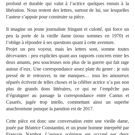
profond et durable qui valut à l’actrice quelques ennuis à la
libération. Nous restent des lettres, surtout de lui, sur lesquelles
l’auteur s’appuie pour construire sa pièce.
Il imagine un jeune journaliste fringant et culotté, qui force un
peu la porte de la vieille dame (nous sommes en 1970) et
l’oblige à répondre à ses questions quant à cette aventure.
Projet un peu voyeur, mais les lettres sont, somme toutes
décevantes : peu explicites quant aux rapports concrets entre les
deux amants, peu soucieuses non plus de la guerre qui fait rage
autour d’eux. Une correspondance assez plate du genre : je suis
pressé de te retrouver, tu me manques… tous les amoureux
séparés écrivent de telles choses et la célèbre actrice n’a pas non
plus de grands dons littéraires, ce qui ne l’empêche pas
d’égratigner au passage la correspondance entre Camus et
Casarès, jugée trop intello, commettant ainsi un superbe
anachronisme puisque la parution est de 2017.
Cette pièce est donc une conversation entre une vieille dame,
jouée par Béatrice Constantini, et un jeune homme interprété par
François Nambot. L’espace scénique est occupé par deux