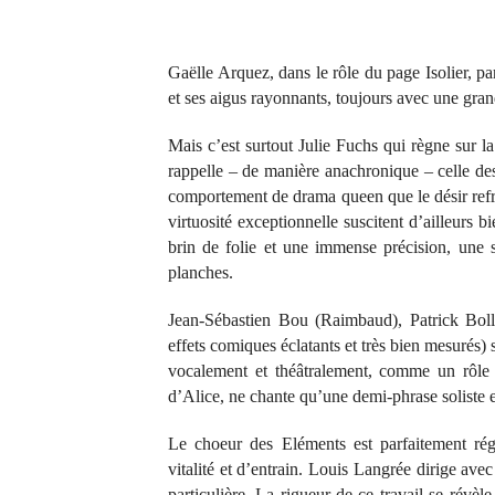
Gaëlle Arquez, dans le rôle du page Isolier, p
et ses aigus rayonnants, toujours avec une grand
Mais c’est surtout Julie Fuchs qui règne sur la
rappelle – de manière anachronique – celle de
comportement de drama queen que le désir refré
virtuosité exceptionnelle suscitent d’ailleurs
brin de folie et une immense précision, une s
planches.
Jean-Sébastien Bou (Raimbaud), Patrick Bo
effets comiques éclatants et très bien mesurés) 
vocalement et théâtralement, comme un rôle 
d’Alice, ne chante qu’une demi-phrase soliste 
Le choeur des Eléments est parfaitement ré
vitalité et d’entrain. Louis Langrée dirige av
particulière. La rigueur de ce travail se révèle