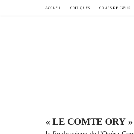
Aller
ACCUEIL
CRITIQUES
COUPS DE CŒUR
au
contenu
« LE COMTE ORY 
la fin de saison de l’Opéra-C