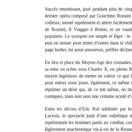
Succès retentissant, joué pendant plus de cin
dernier opéra composé par Goachino Rossini 
coûteux, monté rapidement et attirer facilement
de Rossini, Il Viaggio à Reims, et un vaude
populaire. Le synopsis est simple et léger : l
puis en nonne pour tenter d’entrer dans le châ
page Isolier, lui aussi amoureux, préfère décla
En lieu et place du Moyen-Age des croisades, d
sa mise en scène sous Charles X, en pleine Re
moyen ingénieux de mettre en valeur ce que 
pour mieux nous jouer, également, ce même to
réprimer un désir qui, de ce fait même, en de
comiques, mais non sans une certaine acuité d’
Entre les décors d’Eric Ruf sublimés par le
Lacroix, le spectacle jouit d’une esthétique t
représentant les hommes partis au combat, com
légèrement anachronique vis-à-vis de la Restau