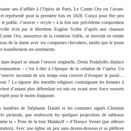
quante ans d’affilée à l’Opéra de Paris, Le Comte Ory est l’avant-
et représenté pour la première fois en 1828. Conçu pour être peu
 le public, l’oeuvre « recyle » à la fois une précédente composition
ville écrit par le librettiste Eugène Scribe d’après une chanson
e Comte Ory, amoureux de la comtesse Adèle, se travestit en ermite
teau de la dame avec ses comparses chevaliers, tandis que le jeune
rer honnêtement ses sentiments.
ans lequel se situait l’oeuvre originelle, Denis Podalydès déplace
stauration – c’est à dire à l’époque de la création de l’opéra. Un
l’oeuvre racontait de son temps sous couvert d’évoquer le passé…
ur ? La rigueur des interdits religieux contraignant les femmes à
vient d’autant plus débordant est mis en avant avec force ressorts
esprit pour le moins frappante.
s lumières de Stéphanie Daniel et les costumes signés Christian
rès picturale, que renforcent les quelques projections de tableaux
me la « Prise de la tour Malakoff » d’Horace Vernet (par ailleurs
ration). Avec une église un peu sans dessus-dessous et sa pléthore