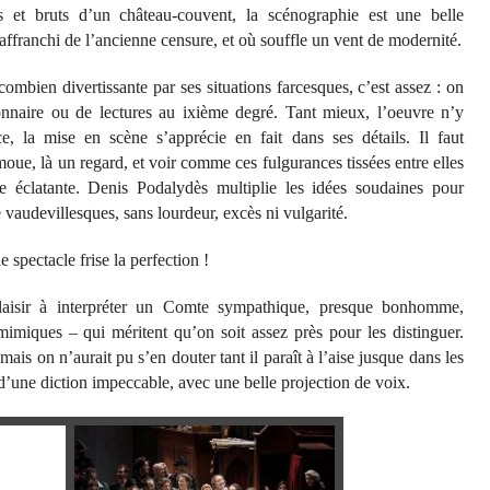
s et bruts d’un château-couvent, la scénographie est une belle
 affranchi de l’ancienne censure, et où souffle un vent de modernité.
ô combien divertissante par ses situations farcesques, c’est assez : on
ionnaire ou de lectures au ixième degré. Tant mieux, l’oeuvre n’y
, la mise en scène s’apprécie en fait dans ses détails. Il faut
 moue, là un regard, et voir comme ces fulgurances tissées entre elles
se éclatante. Denis Podalydès multiplie les idées soudaines pour
 vaudevillesques, sans lourdeur, excès ni vulgarité.
e spectacle frise la perfection !
laisir à interpréter un Comte sympathique, presque bonhomme,
mimiques – qui méritent qu’on soit assez près pour les distinguer.
s on n’aurait pu s’en douter tant il paraît à l’aise jusque dans les
d’une diction impeccable, avec une belle projection de voix.