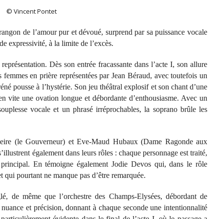
© Vincent Pontet
arangon de l’amour pur et dévoué, surprend par sa puissance vocale
e expressivité, à la limite de l’excès.
 représentation. Dès son entrée fracassante dans l’acte I, son allure
s femmes en prière représentées par Jean Béraud, avec toutefois un
né pousse à l’hystérie. Son jeu théâtral explosif et son chant d’une
 bien vite une ovation longue et débordante d’enthousiasme. Avec un
ouplesse vocale et un phrasé irréprochables, la soprano brûle les
lleire (le Gouverneur) et Eve-Maud Hubaux (Dame Ragonde aux
s’illustrent également dans leurs rôles : chaque personnage est traité,
principal. En témoigne également Jodie Devos qui, dans le rôle
et qui pourtant ne manque pas d’être remarquée.
glé, de même que l’orchestre des Champs-Elysées, débordant de
ec nuance et précision, donnant à chaque seconde une intentionnalité
 particulièrement évidente dans le final de l’acte I, où le passage a