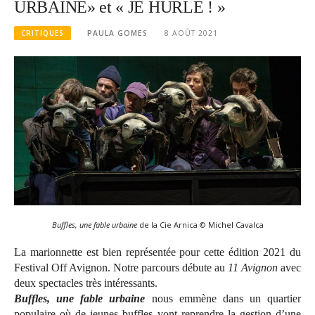
URBAINE» et « JE HURLE ! »
CRITIQUES
PAULA GOMES
8 AOÛT 2021
Buffles, une fable urbaine
de la Cie Arnica © Michel Cavalca
La marionnette est bien représentée pour cette édition 2021 du
Festival Off Avignon. Notre parcours débute au
11 Avignon
avec
deux spectacles très intéressants.
Buffles, une fable urbaine
nous emmène dans un quartier
populaire où de jeunes buffles vont reprendre la gestion d’une