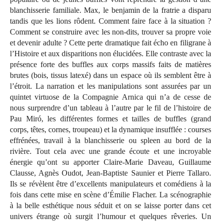
blanchisserie familiale. Max, le benjamin de la fratrie a disparu
tandis que les lions rôdent. Comment faire face à la situation ?
Comment se construire avec les non-dits, trouver sa propre voie
et devenir adulte ? Cette perte dramatique fait écho en filigrane à
l’Histoire et aux disparitions non élucidées. Elle contraste avec la
présence forte des buffles aux corps massifs faits de matières
brutes (bois, tissus latexé) dans un espace où ils semblent être à
l’étroit. La narration et les manipulations sont assurées par un
quintet virtuose de la Compagnie Arnica qui n’a de cesse de
nous surprendre d’un tableau à l’autre par le fil de l’histoire de
Pau Miró, les différentes formes et tailles de buffles (grand
corps, têtes, cornes, troupeau) et la dynamique insufflée : courses
effrénées, travail à la blanchisserie ou spleen au bord de la
rivière. Tout cela avec une grande écoute et une incroyable
énergie qu’ont su apporter Claire-Marie Daveau, Guillaume
Clausse, Agnès Oudot, Jean-Baptiste Saunier et Pierre Tallaro.
Ils se révèlent être d’excellents manipulateurs et comédiens à la
fois dans cette mise en scène d’Émilie Flacher. La scénographie
à la belle esthétique nous séduit et on se laisse porter dans cet
univers étrange où surgit l’humour et quelques rêveries. Un