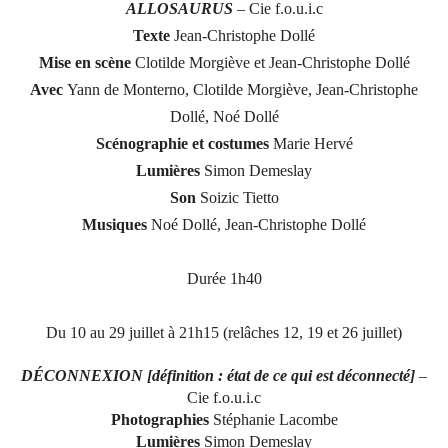
ALLOSAURUS
– Cie f.o.u.i.c
Texte
Jean-Christophe Dollé
Mise en scène
Clotilde Morgiève et Jean-Christophe Dollé
Avec
Yann de Monterno, Clotilde Morgiève, Jean-Christophe
Dollé, Noé Dollé
Scénographie et costumes
Marie Hervé
Lumières
Simon Demeslay
Son
Soizic Tietto
Musiques
Noé Dollé, Jean-Christophe Dollé
Durée 1h40
Du 10 au 29 juillet à 21h15 (relâches 12, 19 et 26 juillet)
DÉCONNEXION [définition : état de ce qui est déconnecté]
–
Cie f.o.u.i.c
Photographies
Stéphanie Lacombe
Lumières
Simon Demeslay