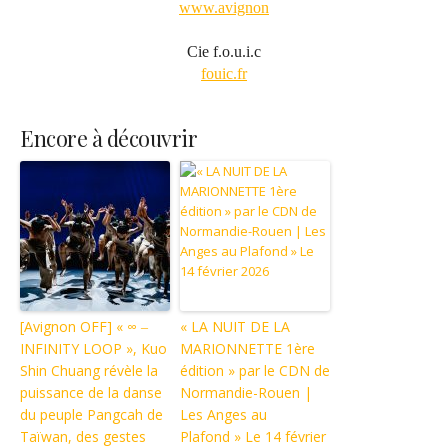
www.avignon
Cie f.o.u.i.c
fouic.fr
Encore à découvrir
[Avignon OFF] « ∞ ‒
« LA NUIT DE LA
INFINITY LOOP », Kuo
MARIONNETTE 1ère
Shin Chuang révèle la
édition » par le CDN de
puissance de la danse
Normandie-Rouen |
du peuple Pangcah de
Les Anges au
Taïwan, des gestes
Plafond » Le 14 février