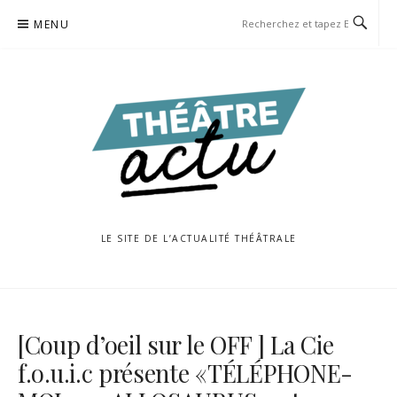
Aller
MENU
au
contenu
LE SITE DE L’ACTUALITÉ THÉÂTRALE
[Coup d’oeil sur le OFF ] La Cie
f.o.u.i.c présente «TÉLÉPHONE-