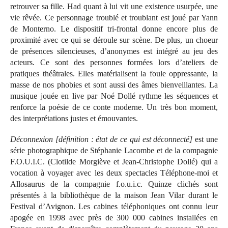
retrouver sa fille. Had quant à lui vit une existence usurpée, une
vie rêvée. Ce personnage troublé et troublant est joué par Yann
de Monterno. Le dispositif tri-frontal donne encore plus de
proximité avec ce qui se déroule sur scène. De plus, un choeur
de présences silencieuses, d’anonymes est intégré au jeu des
acteurs. Ce sont des personnes formées lors d’ateliers de
pratiques théâtrales. Elles matérialisent la foule oppressante, la
masse de nos phobies et sont aussi des âmes bienveillantes. La
musique jouée en live par Noé Dollé rythme les séquences et
renforce la poésie de ce conte moderne. Un très bon moment,
des interprétations justes et émouvantes.
Déconnexion [définition : état de ce qui est déconnecté]
est une
série photographique de Stéphanie Lacombe et de la compagnie
F.O.U.I.C. (Clotilde Morgiève et Jean-Christophe Dollé) qui a
vocation à voyager avec les deux spectacles Téléphone-moi et
Allosaurus de la compagnie f.o.u.i.c. Quinze clichés sont
présentés à la bibliothèque de la maison Jean Vilar durant le
Festival d’Avignon. Les cabines téléphoniques ont connu leur
apogée en 1998 avec près de 300 000 cabines installées en