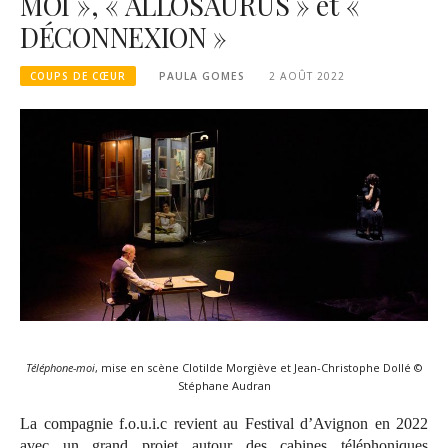
MOI », « ALLOSAURUS » et «
DÉCONNEXION »
COUPS DE CŒUR
PAULA GOMES
2 AOÛT 2022
Téléphone-moi
, mise en scène Clotilde Morgiève et Jean-Christophe Dollé ©
Stéphane Audran
La compagnie f.o.u.i.c revient au Festival d’Avignon en 2022
avec un grand projet autour des cabines téléphoniques