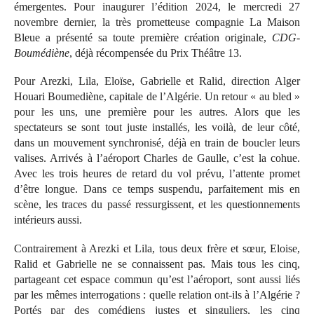
émergentes. Pour inaugurer l’édition 2024, le mercredi 27
novembre dernier, la très prometteuse compagnie La Maison
Bleue a présenté sa toute première création originale,
CDG-
Boumédiène
, déjà récompensée du Prix Théâtre 13.
Pour Arezki, Lila, Eloïse, Gabrielle et Ralid, direction Alger
Houari Boumediène, capitale de l’Algérie. Un retour « au bled »
pour les uns, une première pour les autres. Alors que les
spectateurs se sont tout juste installés, les voilà, de leur côté,
dans un mouvement synchronisé, déjà en train de boucler leurs
valises. Arrivés à l’aéroport Charles de Gaulle, c’est la cohue.
Avec les trois heures de retard du vol prévu, l’attente promet
d’être longue. Dans ce temps suspendu, parfaitement mis en
scène, les traces du passé ressurgissent, et les questionnements
intérieurs aussi.
Contrairement à Arezki et Lila, tous deux frère et sœur, Eloise,
Ralid et Gabrielle ne se connaissent pas. Mais tous les cinq,
partageant cet espace commun qu’est l’aéroport, sont aussi liés
par les mêmes interrogations : quelle relation ont-ils à l’Algérie ?
Portés par des comédiens justes et singuliers, les cinq