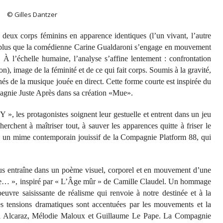
© Gilles Dantzer
 deux corps féminins en apparence identiques (l’un vivant, l’autre
ant plus que la comédienne Carine Gualdaroni s’engage en mouvement
 À l’échelle humaine, l’analyse s’affine lentement : confrontation
n), image de la féminité et de ce qui fait corps. Soumis à la gravité,
s de la musique jouée en direct. Cette forme courte est inspirée du
pagnie Juste Après dans sa création «Mue».
vY », les protagonistes soignent leur gestuelle et entrent dans un jeu
rchent à maîtriser tout, à sauver les apparences quitte à friser le
s, un mime contemporain jouissif de la Compagnie Platform 88, qui
us entraîne dans un poème visuel, corporel et en mouvement d’une
rbre… », inspiré par « L’Âge mûr » de Camille Claudel. Un hommage
oeuvre saisissante de réalisme qui renvoie à notre destinée et à la
 les tensions dramatiques sont accentuées par les mouvements et la
nia Alcaraz, Mélodie Maloux et Guillaume Le Pape. La Compagnie