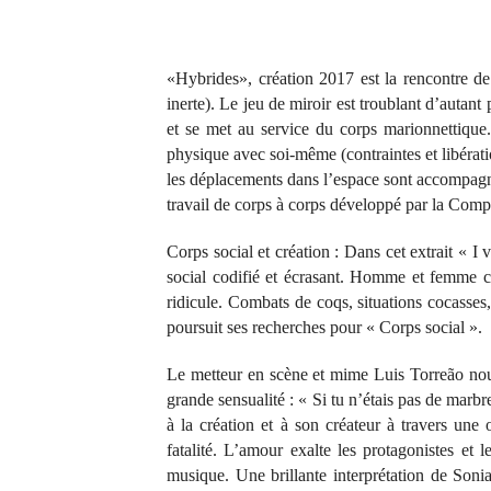
«Hybrides», création 2017 est la rencontre de
inerte). Le jeu de miroir est troublant d’aut
et se met au service du corps marionnettique.
physique avec soi-même (contraintes et libératio
les déplacements dans l’espace sont accompagné
travail de corps à corps développé par la Com
Corps social et création : Dans cet extrait « I 
social codifié et écrasant. Homme et femme che
ridicule. Combats de coqs, situations cocasse
poursuit ses recherches pour « Corps social ».
Le metteur en scène et mime Luis Torreão no
grande sensualité : « Si tu n’étais pas de ma
à la création et à son créateur à travers une 
fatalité. L’amour exalte les protagonistes et
musique. Une brillante interprétation de So