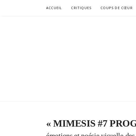
Aller
ACCUEIL
CRITIQUES
COUPS DE CŒUR
au
contenu
« MIMESIS #7 PR
émotions et poésie visuelle d