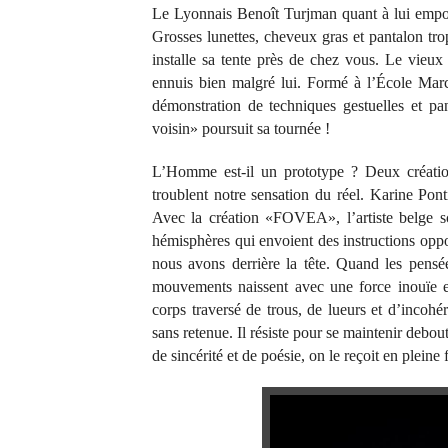
Le Lyonnais Benoît Turjman quant à lui emport
Grosses lunettes, cheveux gras et pantalon tro
installe sa tente près de chez vous. Le vieu
ennuis bien malgré lui. Formé à l’École Mar
démonstration de techniques gestuelles et pa
voisin» poursuit sa tournée !
L’Homme est-il un prototype ? Deux création
troublent notre sensation du réel. Karine Pont
Avec la création «FOVEA», l’artiste belge sc
hémisphères qui envoient des instructions opp
nous avons derrière la tête. Quand les pensé
mouvements naissent avec une force inouïe e
corps traversé de trous, de lueurs et d’incohé
sans retenue. Il résiste pour se maintenir debou
de sincérité et de poésie, on le reçoit en pleine