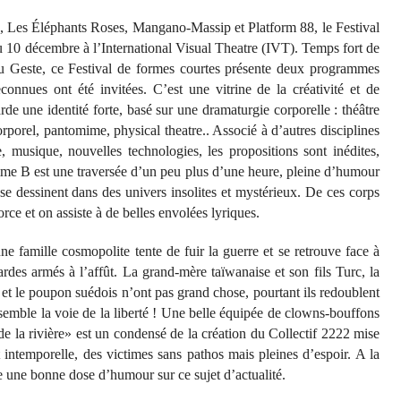
 Les Éléphants Roses, Mangano-Massip et Platform 88, le Festival
10 décembre à l’International Visual Theatre (IVT). Temps fort de
 Geste, ce Festival de formes courtes présente deux programmes
nnues ont été invitées. C’est une vitrine de la créativité et de
e une identité forte, basé sur une dramaturgie corporelle : théâtre
rporel, pantomime, physical theatre.. Associé à d’autres disciplines
, musique, nouvelles technologies, les propositions sont inédites,
mme B est une traversée d’un peu plus d’une heure, pleine d’humour
é se dessinent dans des univers insolites et mystérieux. De ces corps
ce et on assiste à de belles envolées lyriques.
e famille cosmopolite tente de fuir la guerre et se retrouve face à
ardes armés à l’affût. La grand-mère taïwanaise et son fils Turc, la
et le poupon suédois n’ont pas grand chose, pourtant ils redoublent
nsemble la voie de la liberté ! Une belle équipée de clowns-bouffons
de la rivière» est un condensé de la création du Collectif 2222 mise
 intemporelle, des victimes sans pathos mais pleines d’espoir. A la
e une bonne dose d’humour sur ce sujet d’actualité.