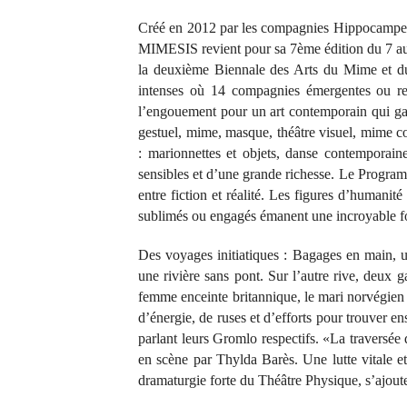
Créé en 2012 par les compagnies Hippocampe,
MIMESIS revient pour sa 7ème édition du 7 au 
la deuxième Biennale des Arts du Mime et du
intenses où 14 compagnies émergentes ou reco
l’engouement pour un art contemporain qui gard
gestuel, mime, masque, théâtre visuel, mime co
: marionnettes et objets, danse contemporaine
sensibles et d’une grande richesse. Le Progra
entre fiction et réalité. Les figures d’humanit
sublimés ou engagés émanent une incroyable for
Des voyages initiatiques : Bagages en main, un
une rivière sans pont. Sur l’autre rive, deux g
femme enceinte britannique, le mari norvégien 
d’énergie, de ruses et d’efforts pour trouver e
parlant leurs Gromlo respectifs. «La traversée 
en scène par Thylda Barès. Une lutte vitale et
dramaturgie forte du Théâtre Physique, s’ajout