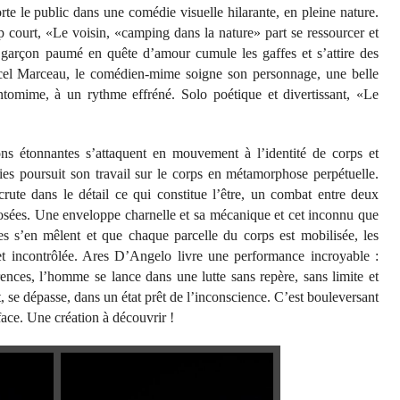
e le public dans une comédie visuelle hilarante, en pleine nature.
p court, «Le voisin, «camping dans la nature» part se ressourcer et
x garçon paumé en quête d’amour cumule les gaffes et s’attire des
cel Marceau, le comédien-mime soigne son personnage, une belle
ntomime, à un rythme effréné. Solo poétique et divertissant, «Le
s étonnantes s’attaquent en mouvement à l’identité de corps et
ies poursuit son travail sur le corps en métamorphose perpétuelle.
rute dans le détail ce qui constitue l’être, un combat entre deux
osées. Une enveloppe charnelle et sa mécanique et cet inconnu que
es s’en mêlent et que chaque parcelle du corps est mobilisée, les
t incontrôlée. Ares D’Angelo livre une performance incroyable :
rences, l’homme se lance dans une lutte sans repère, sans limite et
t, se dépasse, dans un état prêt de l’inconscience. C’est bouleversant
 face. Une création à découvrir !