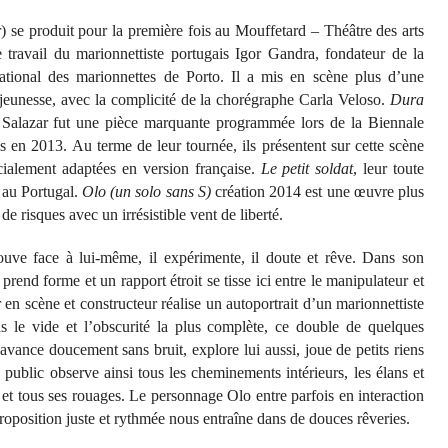
 se produit pour la première fois au Mouffetard – Théâtre des arts
 travail du marionnettiste portugais Igor Gandra, fondateur de la
national des marionnettes de Porto. Il a mis en scène plus d’une
a jeunesse, avec la complicité de la chorégraphe Carla Veloso.
Dura
 Salazar fut une pièce marquante programmée lors de la Biennale
is en 2013. Au terme de leur tournée, ils présentent sur cette scène
cialement adaptées en version française.
Le petit soldat
, leur toute
 au Portugal.
Olo (un solo sans S)
création 2014 est une œuvre plus
de risques avec un irrésistible vent de liberté.
trouve face à lui-même, il expérimente, il doute et rêve. Dans son
prend forme et un rapport étroit se tisse ici entre le manipulateur et
 en scène et constructeur réalise un autoportrait d’un marionnettiste
ns le vide et l’obscurité la plus complète, ce double de quelques
avance doucement sans bruit, explore lui aussi, joue de petits riens
ublic observe ainsi tous les cheminements intérieurs, les élans et
 et tous ses rouages. Le personnage Olo entre parfois en interaction
roposition juste et rythmée nous entraîne dans de douces rêveries.