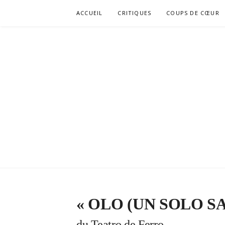
Aller
ACCUEIL
CRITIQUES
COUPS DE CŒUR
au
contenu
« OLO (UN SOLO SA
du Teatro de Ferro