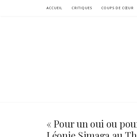
Aller
ACCUEIL
CRITIQUES
COUPS DE CŒUR
au
contenu
« Pour un oui ou pou
Léonie Simaga au Th