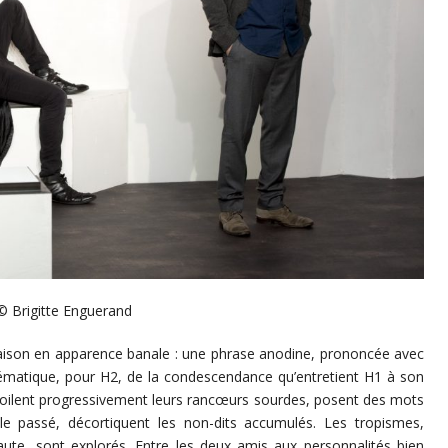
© Brigitte Enguerand
 raison en apparence banale : une phrase anodine, prononcée avec
lématique, pour H2, de la condescendance qu’entretient H1 à son
évoilent progressivement leurs rancœurs sourdes, posent des mots
t le passé, décortiquent les non-dits accumulés. Les tropismes,
raute, sont explorés. Entre les deux amis aux personnalités bien