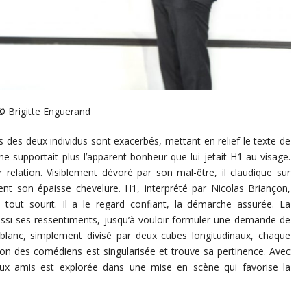
© Brigitte Enguerand
s des deux individus sont exacerbés, mettant en relief le texte de
ne supportait plus l’apparent bonheur que lui jetait H1 au visage.
r relation. Visiblement dévoré par son mal-être, il claudique sur
ent son épaisse chevelure. H1, interprété par Nicolas Briançon,
tout sourit. Il a le regard confiant, la démarche assurée. La
aussi ses ressentiments, jusqu’à vouloir formuler une demande de
 blanc, simplement divisé par deux cubes longitudinaux, chaque
n des comédiens est singularisée et trouve sa pertinence. Avec
deux amis est explorée dans une mise en scène qui favorise la