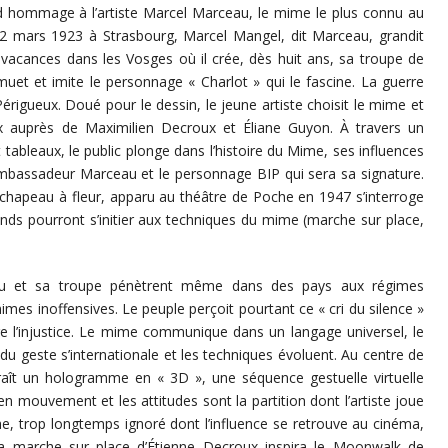
d hommage à l’artiste Marcel Marceau, le mime le plus connu au
22 mars 1923 à Strasbourg, Marcel Mangel, dit Marceau, grandit
s vacances dans les Vosges où il crée, dès huit ans, sa troupe de
 muet et imite le personnage « Charlot » qui le fascine. La guerre
 Périgueux. Doué pour le dessin, le jeune artiste choisit le mime et
ux auprès de Maximilien Decroux et Éliane Guyon. À travers un
t tableaux, le public plonge dans l’histoire du Mime, ses influences
ambassadeur Marceau et le personnage BIP qui sera sa signature.
et chapeau à fleur, apparu au théâtre de Poche en 1947 s’interroge
ands pourront s’initier aux techniques du mime (marche sur place,
u et sa troupe pénètrent même dans des pays aux régimes
mimes inoffensives. Le peuple perçoit pourtant ce « cri du silence »
tre l’injustice. Le mime communique dans un langage universel, le
 du geste s’internationale et les techniques évoluent. Au centre de
paraît un hologramme en « 3D », une séquence gestuelle virtuelle
n mouvement et les attitudes sont la partition dont l’artiste joue
he, trop longtemps ignoré dont l’influence se retrouve au cinéma,
 La marche sur place d’Étienne Decroux inspira le Moonwalk de