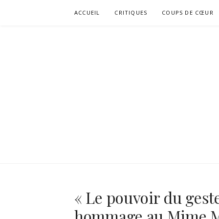
Aller
ACCUEIL
CRITIQUES
COUPS DE CŒUR
au
contenu
« Le pouvoir du gest
hommage au Mime Mar