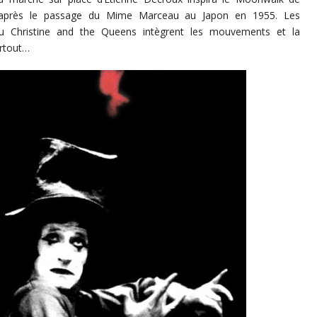
é après le passage du Mime Marceau au Japon en 1955. Les
ou Christine and the Queens intègrent les mouvements et la
rtout…