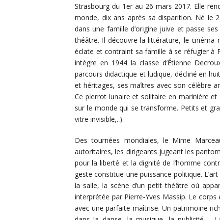
Strasbourg du 1er au 26 mars 2017. Elle ren
monde, dix ans après sa disparition. Né le 
dans une famille d’origine juive et passe se
théâtre. Il découvre la littérature, le cinéma
éclate et contraint sa famille à se réfugier à
intègre en 1944 la classe d’Étienne Decro
parcours didactique et ludique, décliné en hui
et héritages, ses maîtres avec son célèbre 
Ce pierrot lunaire et solitaire en marinière 
sur le monde qui se transforme. Petits et gr
vitre invisible,..).
Des tournées mondiales, le Mime Marcea
autoritaires, les dirigeants jugeant les panto
pour la liberté et la dignité de l’homme con
geste constitue une puissance politique. L’art
la salle, la scène d’un petit théâtre où ap
interprétée par Pierre-Yves Massip. Le corps e
avec une parfaite maîtrise. Un patrimoine ric
dans la danse, la musique, la publicité,…