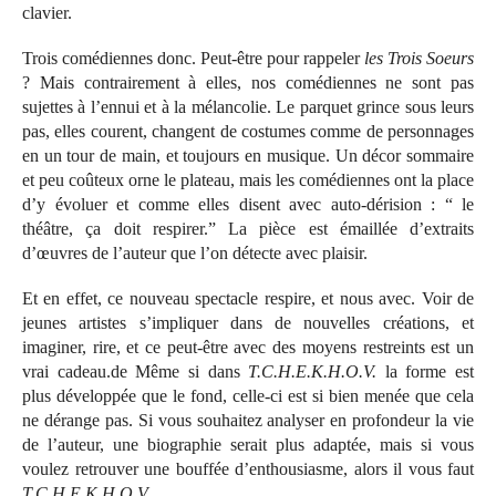
clavier.
Trois comédiennes donc. Peut-être pour rappeler
les Trois Soeurs
? Mais contrairement à elles, nos comédiennes ne sont pas
sujettes à l’ennui et à la mélancolie. Le parquet grince sous leurs
pas, elles courent, changent de costumes comme de personnages
en un tour de main, et toujours en musique. Un décor sommaire
et peu coûteux orne le plateau, mais les comédiennes ont la place
d’y évoluer et comme elles disent avec auto-dérision : “ le
théâtre, ça doit respirer.” La pièce est émaillée d’extraits
d’œuvres de l’auteur que l’on détecte avec plaisir.
Et en effet, ce nouveau spectacle respire, et nous avec. Voir de
jeunes artistes s’impliquer dans de nouvelles créations, et
imaginer, rire, et ce peut-être avec des moyens restreints est un
vrai cadeau.de Même si dans
T.C.H.E.K.H.O.V.
la forme est
plus développée que le fond, celle-ci est si bien menée que cela
ne dérange pas. Si vous souhaitez analyser en profondeur la vie
de l’auteur, une biographie serait plus adaptée, mais si vous
voulez retrouver une bouffée d’enthousiasme, alors il vous faut
T.C.H.E.K.H.O.V.