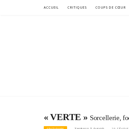
Aller
ACCUEIL
CRITIQUES
COUPS DE CŒUR
au
contenu
« VERTE »
Sorcellerie, f
THIBAULT DAVID
23 FÉVRIE