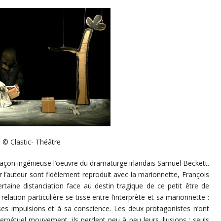
© Clastic- Théâtre
façon ingénieuse l’oeuvre du dramaturge irlandais Samuel Beckett.
r l’auteur sont fidèlement reproduit avec la marionnette, François
taine distanciation face au destin tragique de ce petit être de
relation particulière se tisse entre l’interprète et sa marionnette :
à ses impulsions et à sa conscience. Les deux protagonistes n’ont
rpétuel mouvement, ils perdent peu à peu leurs illusions : seuls