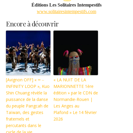
Éditions Les Solitaires Intempestifs
www.solitairesintempestifs.com
Encore à découvrir
[Avignon OFF] « ∞ ‒
« LA NUIT DE LA
INFINITY LOOP », Kuo
MARIONNETTE 1ère
Shin Chuang révèle la
édition » par le CDN de
puissance de la danse
Normandie-Rouen |
du peuple Pangcah de
Les Anges au
Taïwan, des gestes
Plafond » Le 14 février
fraternels et
2026
percutants dans le
cycle de la vie