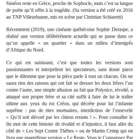
Siméon reste en Grèce, proche de Sophocle, mais c’est sa langue
de poète qu’il offre à la tragédie. (Sa version a été créé en 2016
au TNP Villeurbanne, mis en scène par Christian Schiaretti)
Récemment (2019), une cinéaste québécoise Sophie Deraspe, a
réalisé une version délibérément actuelle qui se passe dans ce
qu’on appelle « un quartier » dans un milieu d’immigrés
d’Afrique du Nord.
Ce qui est saisissant, c’est que toutes les versions sont
passionnantes et interpellent les spectateurs, sans doute parce
que le dilemme que pose la pièce parle à tout un chacun. On ne
saura rien des raisons qui ont fait se dresser les deux frères l’un
contre l’autre, une simple allusion au fait que Polynice, révolté, a
attaqué son propre frère et sa cité suffit à faire de lui le traître
ultime aux yeux du roi Créon, qui décrète pour lui l’infamie
suprême : pas de rites mortuaires, interdiction de l’ensevelir
« Qu’il soit dévoré par les chiens errants ! ». Pour connaître le
fin mot de cette histoire de rivalité et d’injustice, il faut aller du
côté de « Les Sept Contre Thèbes » ou de Martin Crimp qui en
livra une magnifique version « Le Reste, Vous le Connaissez Par