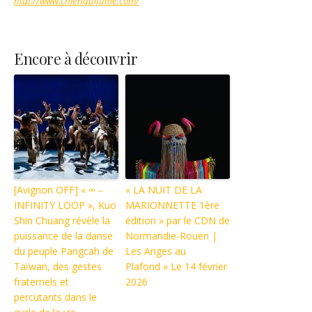
http://www.chienquifume.com/
Encore à découvrir
[Avignon OFF] « ∞ ‒
« LA NUIT DE LA
INFINITY LOOP », Kuo
MARIONNETTE 1ère
Shin Chuang révèle la
édition » par le CDN de
puissance de la danse
Normandie-Rouen |
du peuple Pangcah de
Les Anges au
Taïwan, des gestes
Plafond » Le 14 février
fraternels et
2026
percutants dans le