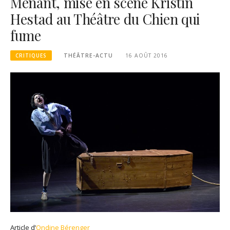
Menant, mise en scène Kristin
Hestad au Théâtre du Chien qui
fume
CRITIQUES
THÉÂTRE-ACTU
16 AOÛT 2016
Article d’
Ondine Bérenger