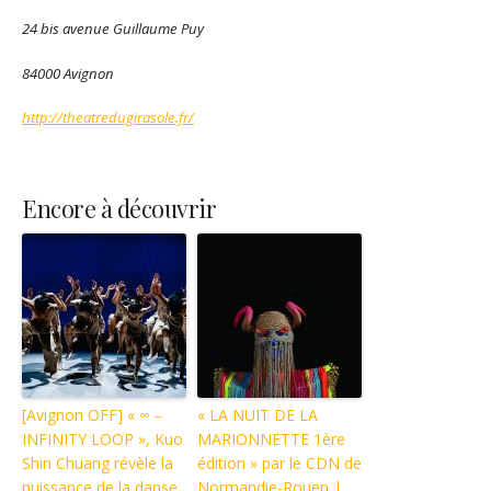
24 bis avenue Guillaume Puy
84000 Avignon
http://theatredugirasole.fr/
Encore à découvrir
[Avignon OFF] « ∞ ‒
« LA NUIT DE LA
INFINITY LOOP », Kuo
MARIONNETTE 1ère
Shin Chuang révèle la
édition » par le CDN de
puissance de la danse
Normandie-Rouen |