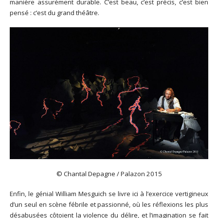
manière assurément durable. C’est beau, c’est précis, c’est bien
pensé : c’est du grand théâtre.
© Chantal Depagne / Palazon 2015
Enfin, le génial William Mesguich se livre ici à l’exercice vertigineux
d’un seul en scène fébrile et passionné, où les réflexions les plus
désabusées côtoient la violence du délire, et l’imagination se fait