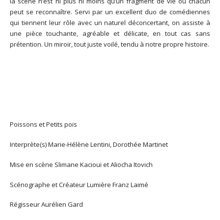
la scène n’est ni plus ni moins qu’un fragment de vie où chacun
peut se reconnaître. Servi par un excellent duo de comédiennes
qui tiennent leur rôle avec un naturel déconcertant, on assiste à
une pièce touchante, agréable et délicate, en tout cas sans
prétention. Un miroir, tout juste voilé, tendu à notre propre histoire.
Poissons et Petits pois
Interprète(s)
Marie-Hélène Lentini, Dorothée Martinet
Mise en scène
Slimane Kacioui et Aliocha Itovich
Scénographe et Créateur Lumière
Franz Laimé
Régisseur
Aurélien Gard