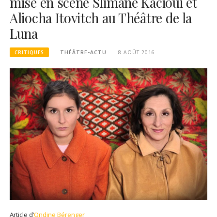
mise en scène Slimane Kacioui et
Aliocha Itovitch au Théâtre de la
Luna
CRITIQUES
THÉÂTRE-ACTU
8 AOÛT 2016
Article d’
Ondine Bérenger