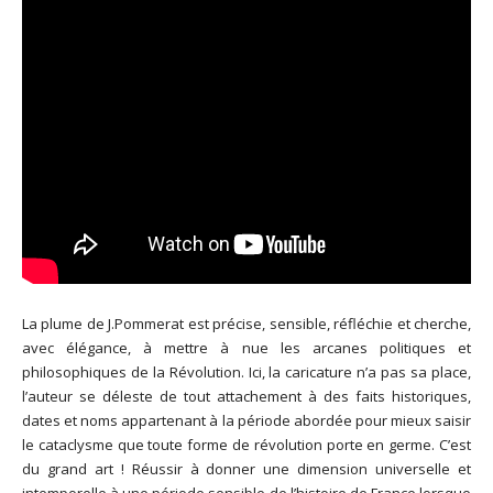
La plume de J.Pommerat est précise, sensible, réfléchie et cherche,
avec élégance, à mettre à nue les arcanes politiques et
philosophiques de la Révolution. Ici, la caricature n’a pas sa place,
l’auteur se déleste de tout attachement à des faits historiques,
dates et noms appartenant à la période abordée pour mieux saisir
le cataclysme que toute forme de révolution porte en germe. C’est
du grand art ! Réussir à donner une dimension universelle et
intemporelle à une période sensible de l’histoire de France lorsque