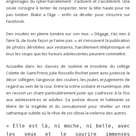
engrenages du cyber-harcèlement s’activent et s’accélèrent. Une
seule consigne à tenter de respecter, tenir la tête haute pour ne
pas tomber. Blake a l’âge – enfin se dit-elle- pour s’inscrire sur
Facebook.
Des insultes en pleine lumière sur son mur, « Dégage, t’as rien à
faire là, de toute façon je t’aime pas. », et s’ensuivent la publication
de photos dérobées aux vestiaires, harcèlement téléphonique et
tous les coups que les fureurs adolescentes peuvent commettre.
Accueillie dans les classes de sixième et troisième du collège
Colette de Saint-Priest, Julie Rossello-Rochet peint avec justesse le
décor collégien, l’angoisse des couloirs, les joutes et jugements de
regard au sein de la cour. Entre la scène scolaire et numérique, elle
en ressort un chant particulièrement juste qui s’adresse à la fois
aux adolescent-es et adultes. Sa poésie douce et haletante se
libère de la tragédie et du sensationnel pour révéler un récit
cathartique subtile où le rêve de soi côtoie la violence des autres.
« Elle est là, ni moche, ni belle, avec
les yeux et le sourire immenses