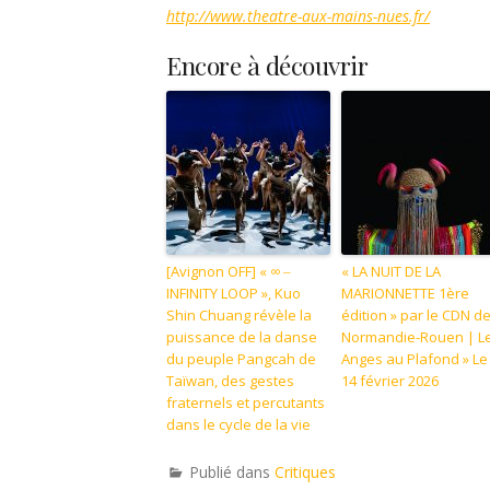
http://www.theatre-aux-mains-nues.fr/
Encore à découvrir
[Avignon OFF] « ∞ ‒
« LA NUIT DE LA
INFINITY LOOP », Kuo
MARIONNETTE 1ère
Shin Chuang révèle la
édition » par le CDN d
puissance de la danse
Normandie-Rouen | L
du peuple Pangcah de
Anges au Plafond » Le
Taïwan, des gestes
14 février 2026
fraternels et percutants
dans le cycle de la vie
Publié dans
Critiques