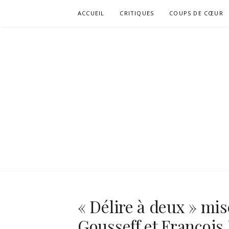
Aller
ACCUEIL
CRITIQUES
COUPS DE CŒUR
au
contenu
« Délire à deux » mis
Gousseff et François