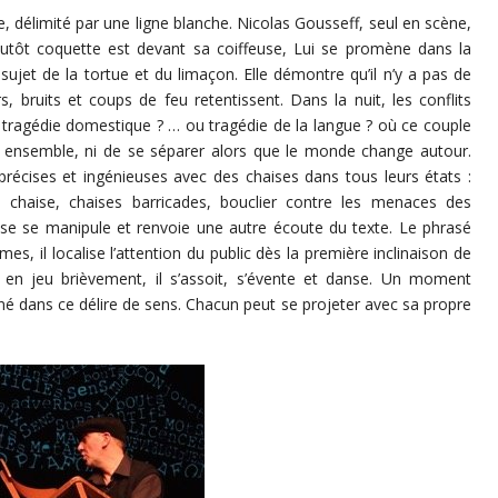
, délimité par une ligne blanche. Nicolas Gousseff, seul en scène,
 plutôt coquette est devant sa coiffeuse, Lui se promène dans la
ujet de la tortue et du limaçon. Elle démontre qu’il n’y a pas de
s, bruits et coups de feu retentissent. Dans la nuit, les conflits
ou tragédie domestique ? … ou tragédie de la langue ? où ce couple
er ensemble, ni de se séparer alors que le monde change autour.
récises et ingénieuses avec des chaises dans tous leurs états :
 chaise, chaises barricades, bouclier contre les menaces des
se se manipule et renvoie une autre écoute du texte. Le phrasé
, il localise l’attention du public dès la première inclinaison de
e en jeu brièvement, il s’assoit, s’évente et danse. Un moment
îné dans ce délire de sens. Chacun peut se projeter avec sa propre