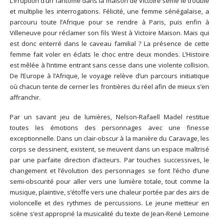
L’irruption d’un fantôme dans la maison de Victoire sème le trouble
et multiplie les interrogations. Félicité, une femme sénégalaise, a
parcouru toute l’Afrique pour se rendre à Paris, puis enfin à
Villeneuve pour réclamer son fils West à Victoire Maison. Mais qui
est donc enterré dans le caveau familial ? La présence de cette
femme fait voler en éclats le choc entre deux mondes. L’Histoire
est mêlée à l’intime entrant sans cesse dans une violente collision.
De l’Europe à l’Afrique, le voyage relève d’un parcours initiatique
où chacun tente de cerner les frontières du réel afin de mieux s’en
affranchir.
Par un savant jeu de lumières, Nelson-Rafaell Madel restitue
toutes les émotions des personnages avec une finesse
exceptionnelle. Dans un clair-obscur à la manière du Caravage, les
corps se dessinent, existent, se meuvent dans un espace maîtrisé
par une parfaite direction d’acteurs. Par touches successives, le
changement et l’évolution des personnages se font l’écho d’une
semi-obscurité pour aller vers une lumière totale, tout comme la
musique, plaintive, s’étoffe vers une chaleur portée par des airs de
violoncelle et des rythmes de percussions. Le jeune metteur en
scène s’est approprié la musicalité du texte de Jean-René Lemoine