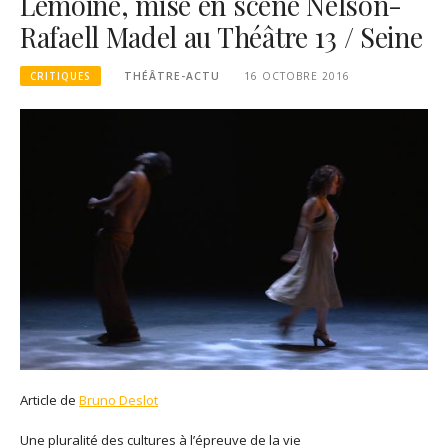
Lemoine, mise en scène Nelson-
Rafaell Madel au Théâtre 13 / Seine
CRITIQUES
THÉÂTRE-ACTU
16 OCTOBRE 2016
Article de
Bruno Deslot
Une pluralité des cultures à l’épreuve de la vie