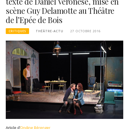
texte de Daniel Veronese, mise en
scène Guy Delamotte au Théâtre
de l’Epée de Bois
CRITIQUES
THÉÂTRE-ACTU
27 OCTOBRE 2016
Article d’
Ondine Bérenger