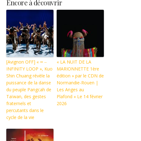
Encore à découvrir
[Avignon OFF] « ∞ ‒
« LA NUIT DE LA
INFINITY LOOP », Kuo
MARIONNETTE 1ère
Shin Chuang révèle la
édition » par le CDN de
puissance de la danse
Normandie-Rouen |
du peuple Pangcah de
Les Anges au
Taïwan, des gestes
Plafond » Le 14 février
fraternels et
2026
percutants dans le
cycle de la vie