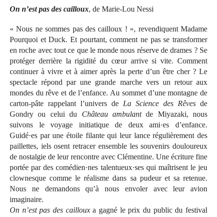
On n’est pas des cailloux
, de Marie-Lou Nessi
« Nous ne sommes pas des cailloux ! », revendiquent Madame
Pourquoi et Duck. Et pourtant, comment ne pas se transformer
en roche avec tout ce que le monde nous réserve de drames ? Se
protéger derrière la rigidité du cœur arrive si vite. Comment
continuer à vivre et à aimer après la perte d’un être cher ? Le
spectacle répond par une grande marche vers un retour aux
mondes du rêve et de l’enfance. Au sommet d’une montagne de
carton-pâte rappelant l’univers de
La Science des Rêves
de
Gondry ou celui du
Château ambulant
de Miyazaki, nous
suivons le voyage initiatique de deux ami·es d’enfance.
Guidé·es par une étoile filante qui leur lance régulièrement des
paillettes, iels osent retracer ensemble les souvenirs douloureux
de nostalgie de leur rencontre avec Clémentine. Une écriture fine
portée par des comédien·nes talentueux·ses qui maîtrisent le jeu
clownesque comme le réalisme dans sa pudeur et sa retenue.
Nous ne demandons qu’à nous envoler avec leur avion
imaginaire.
On n’est pas des cailloux
a gagné le prix du public du festival