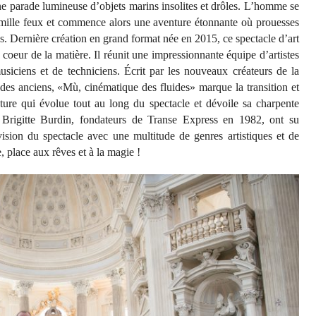
e parade lumineuse d’objets marins insolites et drôles. L’homme se
e mille feux et commence alors une aventure étonnante où prouesses
es. Dernière création en grand format née en 2015, ce spectacle d’art
u coeur de la matière. Il réunit une impressionnante équipe d’artistes
usiciens et de techniciens. Écrit par les nouveaux créateurs de la
es anciens, «Mù, cinématique des fluides» marque la transition et
ucture qui évolue tout au long du spectacle et dévoile sa charpente
 Brigitte Burdin, fondateurs de Transe Express en 1982, ont su
 vision du spectacle avec une multitude de genres artistiques et de
 place aux rêves et à la magie !