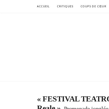
Aller
ACCUEIL
CRITIQUES
COUPS DE CŒUR
au
contenu
« FESTIVAL TEATRO 
Reale »
Promenade jonglée, 