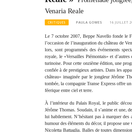
Venaria Reale
PAULA GOMES
16 JUILLET 
CRITIQUES
Le 7 octobre 2007, Beppe Navello fonde le Fest
l’occasion de l’inauguration du château de Ven
lors, sont programmés des événements specta
royale, le «Versailles Piémontais» et d’autres
turinoise. Pour cette onzième édition, une prog
confiée à de prestigieux artistes. Dans les app
château» imaginée par le jongleur Jérôme Thom
tombée, la compagnie Transe Express offre un
féerique entre ciel et terre.
À l’intérieur du Palais Royal, le public décou
Jérôme Thomas. Soudain, il s’anime et une, deu
lui habilement. N’hésitant pas à marquer des ar
humour des éléments du décor, il propose une v
Nicoletta Battaglia. Balles de toutes dimensio