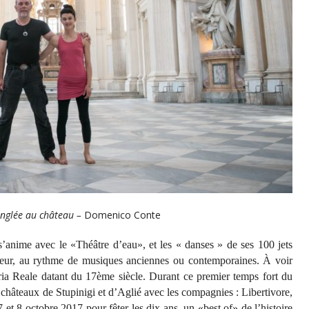
onglée au château –
Domenico Conte
’anime avec le «Théâtre d’eau», et les « danses » de ses 100 jets
uteur, au rythme de musiques anciennes ou contemporaines. À voir
ria Reale datant du 17ème siècle. Durant ce premier temps fort du
châteaux de Stupinigi et d’Aglié avec les compagnies : Libertivore,
t 8 octobre 2017 pour fêter les dix ans, un «best of» de l’histoire