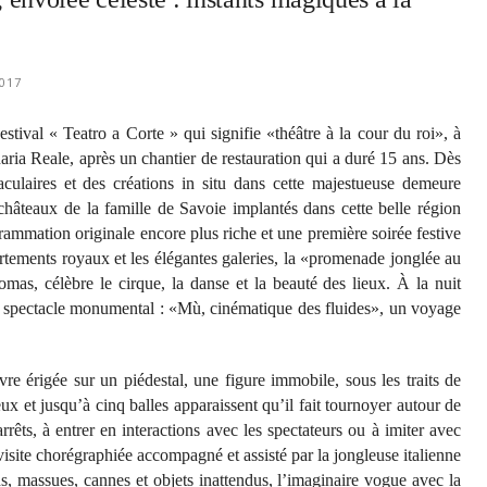
2017
ival « Teatro a Corte » qui signifie «théâtre à la cour du roi», à
aria Reale, après un chantier de restauration qui a duré 15 ans. Dès
culaires et des créations in situ dans cette majestueuse demeure
 châteaux de la famille de Savoie implantés dans cette belle région
rammation originale encore plus riche et une première soirée festive
artements royaux et les élégantes galeries, la «promenade jonglée au
as, célèbre le cirque, la danse et la beauté des lieux. À la nuit
 spectacle monumental : «Mù, cinématique des fluides», un voyage
vre érigée sur un piédestal, une figure immobile, sous les traits de
x et jusqu’à cinq balles apparaissent qu’il fait tournoyer autour de
rêts, à entrer en interactions avec les spectateurs ou à imiter avec
isite chorégraphiée accompagné et assisté par la jongleuse italienne
ns, massues, cannes et objets inattendus, l’imaginaire vogue avec la