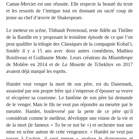
Camar-Mercier est une réussite. Elle respecte la beauté du texte
et les ressorts de l’intrigue tout en donnant un sacré coup de
jeune au chef d’œuvre de Shakespeare.
Le metteur en scène, Thibault Perrenoud, reste fidèle au Théâtre
de la Bastille en y proposant le troisième épisode de ce que l’on
peut qualifier la trilogie des Classiques de la compagnie Kobal’t,
fondée il y a 15 ans avec deux autres comédiens, Mathieu
Boisliveau et Guillaume Motte. Leurs créations du
Misanthrope
de Molière en 2014 et de
La Mouette
de Tchekhov en 2017
avaient déjà marqué les esprits.
Hamlet veut venger la mort de son père, roi du Danemark,
assassiné par son propre frère qui s’empresse d’épouser sa veuve
et récupérer sa couronne. Le fantôme de son père lui demande
de le venger. Mais le fils ne veut pas répondre au meurtre par le
meurtre. Hamlet, bouleversé par la perte de ce père qu’il
considérait comme le meilleur, développe une vision de la vie et
de la mort (le fameux « To be or not be ») et orchestre tout une
mise en scène autour de cette vengeance. « Hamlet ne veut pas
passer à l’action, il veut penser » analyse le dramaturge et