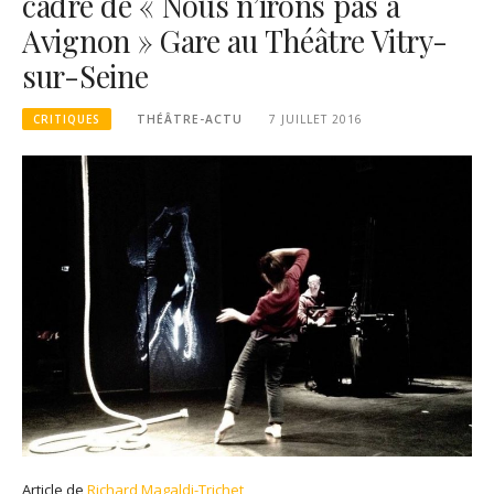
cadre de « Nous n’irons pas à
Avignon » Gare au Théâtre Vitry-
sur-Seine
CRITIQUES
THÉÂTRE-ACTU
7 JUILLET 2016
Article de
Richard Magaldi-Trichet