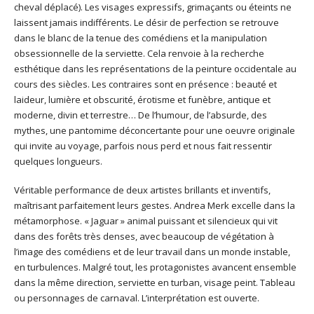
cheval déplacé). Les visages expressifs, grimaçants ou éteints ne
laissent jamais indifférents. Le désir de perfection se retrouve
dans le blanc de la tenue des comédiens et la manipulation
obsessionnelle de la serviette. Cela renvoie à la recherche
esthétique dans les représentations de la peinture occidentale au
cours des siècles. Les contraires sont en présence : beauté et
laideur, lumière et obscurité, érotisme et funèbre, antique et
moderne, divin et terrestre… De l’humour, de l’absurde, des
mythes, une pantomime déconcertante pour une oeuvre originale
qui invite au voyage, parfois nous perd et nous fait ressentir
quelques longueurs.
Véritable performance de deux artistes brillants et inventifs,
maîtrisant parfaitement leurs gestes. Andrea Merk excelle dans la
métamorphose. « Jaguar » animal puissant et silencieux qui vit
dans des forêts très denses, avec beaucoup de végétation à
l’image des comédiens et de leur travail dans un monde instable,
en turbulences. Malgré tout, les protagonistes avancent ensemble
dans la même direction, serviette en turban, visage peint. Tableau
ou personnages de carnaval. L’interprétation est ouverte.