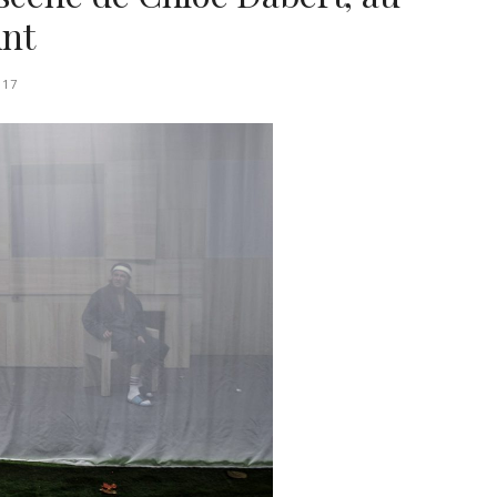
int
017