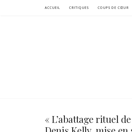
Aller
ACCUEIL
CRITIQUES
COUPS DE CŒUR
au
contenu
« L’abattage rituel d
Denis Kelly, mise en