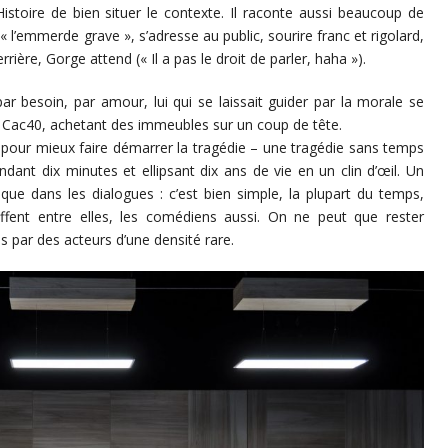
stoire de bien situer le contexte. Il raconte aussi beaucoup de
l’emmerde grave », s’adresse au public, sourire franc et rigolard,
rière, Gorge attend (« Il a pas le droit de parler, haha »).
ar besoin, par amour, lui qui se laissait guider par la morale se
 Cac40, achetant des immeubles sur un coup de tête.
 pour mieux faire démarrer la tragédie – une tragédie sans temps
ndant dix minutes et ellipsant dix ans de vie en un clin d’œil. Un
que dans les dialogues : c’est bien simple, la plupart du temps,
ffent entre elles, les comédiens aussi. On ne peut que rester
s par des acteurs d’une densité rare.