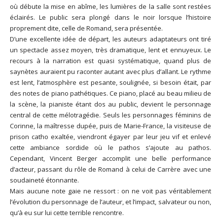
où débute la mise en abîme, les lumières de la salle sont restées
éclairés. Le public sera plongé dans le noir lorsque l’histoire
proprement dite, celle de Romand, sera présentée.
D’une excellente idée de départ, les auteurs adaptateurs ont tiré
un spectacle assez moyen, très dramatique, lent et ennuyeux. Le
recours à la narration est quasi systématique, quand plus de
saynètes auraient pu raconter autant avec plus d’allant. Le rythme
est lent, l’atmosphère est pesante, soulignée, si besoin était, par
des notes de piano pathétiques. Ce piano, placé au beau milieu de
la scène, la pianiste étant dos au public, devient le personnage
central de cette mélotragédie. Seuls les personnages féminins de
Corinne, la maîtresse dupée, puis de Marie-France, la visiteuse de
prison catho exaltée, viendront égayer par leur jeu vif et enlevé
cette ambiance sordide où le pathos s’ajoute au pathos.
Cependant, Vincent Berger accomplit une belle performance
d’acteur, passant du rôle de Romand à celui de Carrère avec une
soudaineté étonnante.
Mais aucune note gaie ne ressort : on ne voit pas véritablement
l’évolution du personnage de l’auteur, et l’impact, salvateur ou non,
qu’à eu sur lui cette terrible rencontre.