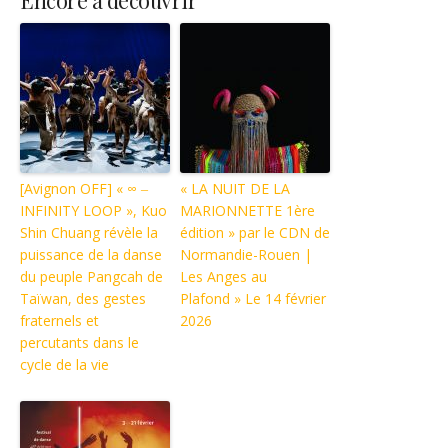
Encore à découvrir
[Avignon OFF] « ∞ ‒
« LA NUIT DE LA
INFINITY LOOP », Kuo
MARIONNETTE 1ère
Shin Chuang révèle la
édition » par le CDN de
puissance de la danse
Normandie-Rouen |
du peuple Pangcah de
Les Anges au
Taïwan, des gestes
Plafond » Le 14 février
fraternels et
2026
percutants dans le
cycle de la vie