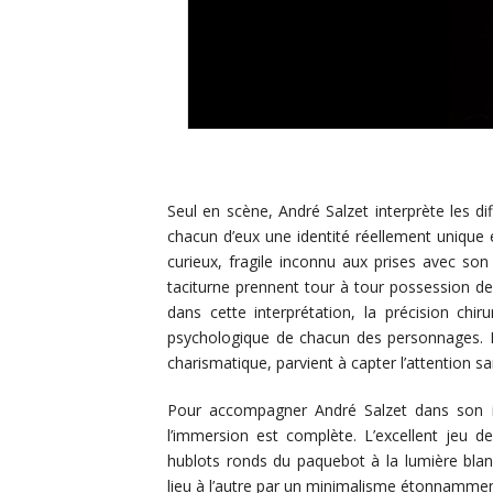
Seul en scène, André Salzet interprète les di
chacun d’eux une identité réellement unique e
curieux, fragile inconnu aux prises avec s
taciturne prennent tour à tour possession de
dans cette interprétation, la précision chi
psychologique de chacun des personnages. L
charismatique, parvient à capter l’attention s
Pour accompagner André Salzet dans son in
l’immersion est complète. L’excellent jeu d
hublots ronds du paquebot à la lumière blanc
lieu à l’autre par un minimalisme étonnamme