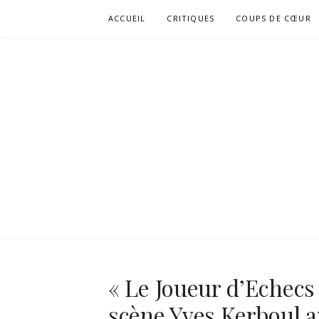
Aller
ACCUEIL
CRITIQUES
COUPS DE CŒUR
au
contenu
« Le Joueur d’Echecs
scène Yves Kerboul a