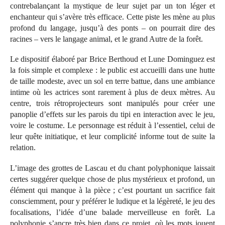
contrebalançant la mystique de leur sujet par un ton léger et
enchanteur qui s’avère très efficace. Cette piste les mène au plus
profond du langage, jusqu’à des ponts – on pourrait dire des
racines – vers le langage animal, et le grand Autre de la forêt.
Le dispositif élaboré par Brice Berthoud et Lune Dominguez est
la fois simple et complexe : le public est accueilli dans une hutte
de taille modeste, avec un sol en terre battue, dans une ambiance
intime où les actrices sont rarement à plus de deux mètres. Au
centre, trois rétroprojecteurs sont manipulés pour créer une
panoplie d’effets sur les parois du tipi en interaction avec le jeu,
voire le costume. Le personnage est réduit à l’essentiel, celui de
leur quête initiatique, et leur complicité informe tout de suite la
relation.
L’image des grottes de Lascau et du chant polyphonique laissait
certes suggérer quelque chose de plus mystérieux et profond, un
élément qui manque à la pièce ; c’est pourtant un sacrifice fait
consciemment, pour y préférer le ludique et la légèreté, le jeu des
focalisations, l’idée d’une balade merveilleuse en forêt. La
polyphonie s’ancre très bien dans ce projet, où les mots jouent